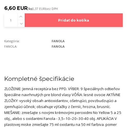
6,60 EUR
/
ks
5,37 EUR
bez DPH
Pridať do košíka
Kategória:
FANOLA
FANOLA:
FANOLA
Kompletné špecifikácie
ZLOŽENIE: Jemná receptúra ​​bez PPD. VÝBER: 9 špeciálnych odtieňov
špeciálne navrhnutých pre blond vlasy VÔŇA: lesné ovocie AKTÍVNE
ZLOŽKY: vysoký obsah antioxidantov, ošetrujúci, povzbudzujúci a
zjemňujúci účinok; obsahuje výťažky z černíc, hrozna, brusníc.
MIEŠANIE: zmiešajte s novými krémovými peroxidmi No Yellow 5 a 25
obj., alebo s oxidantmi Fanola - 3,5–10–20–30-40 obj. APLIKÁCIA V
plastovej miske zmiešajte 75 ml oxidantu na 50 ml farbiva. pomer