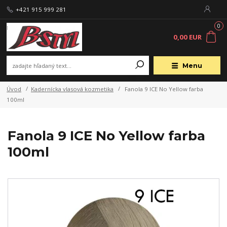
+421 915 999 281
0
0,00 EUR
Menu
Úvod
Kadernícka vlasová kozmetika
Fanola 9 ICE No Yellow farba
100ml
Fanola 9 ICE No Yellow farba
100ml