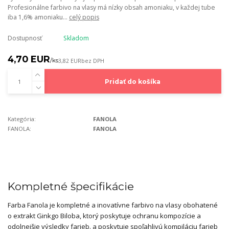
Profesionálne farbivo na vlasy má nízky obsah amoniaku, v každej tube
iba 1,6% amoniaku...
celý popis
Dostupnosť
Skladom
4,70 EUR
/
ks
3,82 EUR
bez DPH
Pridať do košíka
Kategória:
FANOLA
FANOLA:
FANOLA
Kompletné špecifikácie
Farba Fanola je kompletné a inovatívne farbivo na vlasy obohatené
o extrakt Ginkgo Biloba, ktorý poskytuje ochranu kompozície a
odolnejšie výsledky farieb. a poskytuje spoľahlivú kompiláciu farieb