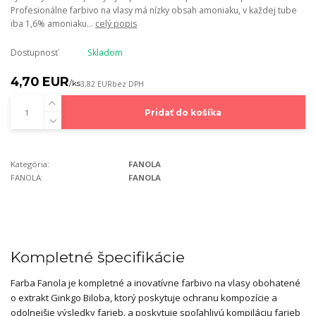
Profesionálne farbivo na vlasy má nízky obsah amoniaku, v každej tube
iba 1,6% amoniaku...
celý popis
Dostupnosť
Skladom
4,70 EUR
/
ks
3,82 EUR
bez DPH
Pridať do košíka
Kategória:
FANOLA
FANOLA:
FANOLA
Kompletné špecifikácie
Farba Fanola je kompletné a inovatívne farbivo na vlasy obohatené
o extrakt Ginkgo Biloba, ktorý poskytuje ochranu kompozície a
odolnejšie výsledky farieb. a poskytuje spoľahlivú kompiláciu farieb