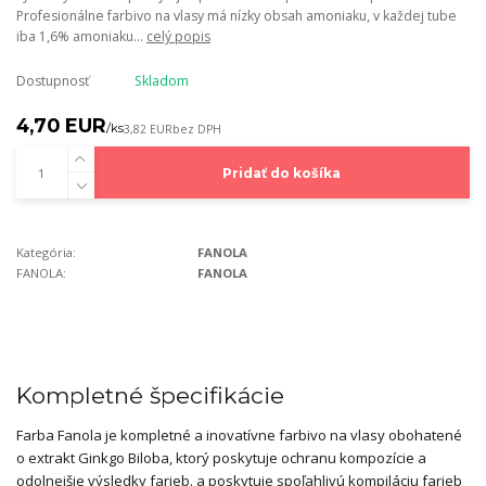
Profesionálne farbivo na vlasy má nízky obsah amoniaku, v každej tube
iba 1,6% amoniaku...
celý popis
Dostupnosť
Skladom
4,70 EUR
/
ks
3,82 EUR
bez DPH
Pridať do košíka
Kategória:
FANOLA
FANOLA:
FANOLA
Kompletné špecifikácie
Farba Fanola je kompletné a inovatívne farbivo na vlasy obohatené
o extrakt Ginkgo Biloba, ktorý poskytuje ochranu kompozície a
odolnejšie výsledky farieb. a poskytuje spoľahlivú kompiláciu farieb