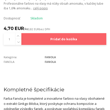
Profesionálne farbivo na vlasy má nízky obsah amoniaku, v každej tube
iba 1,6% amoniaku...
celý popis
Dostupnosť
Skladom
4,70 EUR
/
ks
3,82 EUR
bez DPH
Pridať do košíka
Kategória:
FANOLA
FANOLA:
FANOLA
Kompletné špecifikácie
Farba Fanola je kompletné a inovatívne farbivo na vlasy obohatené
o extrakt Ginkgo Biloba, ktorý poskytuje ochranu kompozície a
odolnejšie výsledky farieb. a poskytuje spoľahlivú kompiláciu farieb