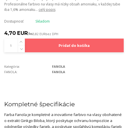
Profesionálne farbivo na vlasy má nízky obsah amoniaku, v každej tube
iba 1,6% amoniaku...
celý popis
Dostupnosť
Skladom
4,70 EUR
/
ks
3,82 EUR
bez DPH
Pridať do košíka
Kategória:
FANOLA
FANOLA:
FANOLA
Kompletné špecifikácie
Farba Fanola je kompletné a inovatívne farbivo na vlasy obohatené
o extrakt Ginkgo Biloba, ktorý poskytuje ochranu kompozície a
odolnejšie výsledky farieb. a poskytuje spoľahlivú kompiláciu farieb