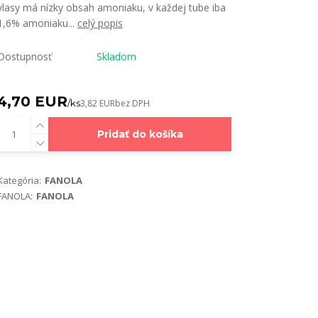
vlasy má nízky obsah amoniaku, v každej tube iba
1,6% amoniaku...
celý popis
Dostupnosť
Skladom
4,70 EUR
/
ks
3,82 EUR
bez DPH
Pridať do košíka
Kategória:
FANOLA
FANOLA:
FANOLA