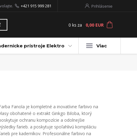
volajte.
+421 915 999 281
Prihlásenie
0
ks
za
0,00 EUR
ť
dernícke prístroje Elektro
Viac
Farba Fanola je kompletné a inovatívne farbivo na
vlasy obohatené o extrakt Ginkgo Biloba, ktorý
poskytuje ochranu kompozície a odolnejšie
výsledky farieb. a poskytuje spoľahlivú kompiláciu
farieb pre kaderníkov. Profesionálne farbivo na