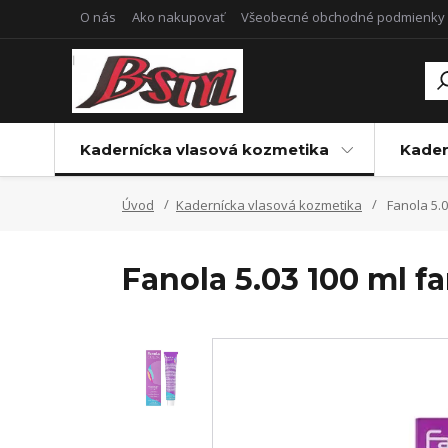
O nás
Ako nakupovať
Všeobecné obchodné podmienky
Kadernícka vlasová kozmetika
Kader
Úvod
Kadernícka vlasová kozmetika
Fanola 5.0
Fanola 5.03 100 ml f