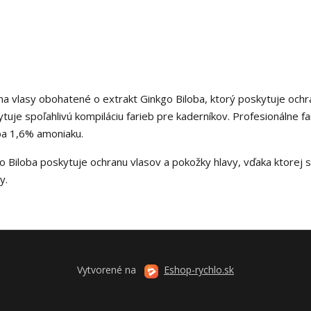
 na vlasy obohatené o extrakt Ginkgo Biloba, ktorý poskytuje och
tuje spoľahlivú kompiláciu farieb pre kaderníkov. Profesionálne fa
ba 1,6% amoniaku.
 Biloba poskytuje ochranu vlasov a pokožky hlavy, vďaka ktorej s
y.
Vytvorené na
Eshop-rychlo.sk