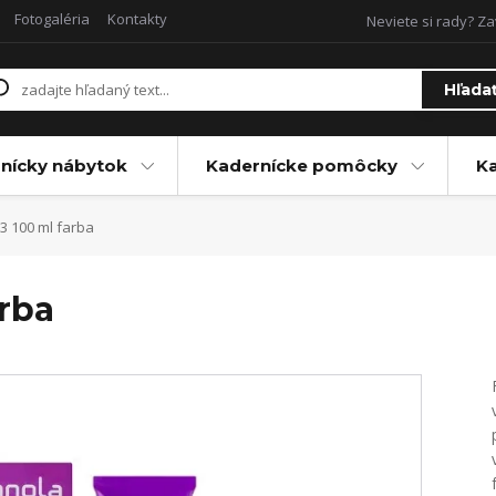
Fotogaléria
Kontakty
Neviete si rady? Za
Hľada
nícky nábytok
Kadernícke pomôcky
Ka
3 100 ml farba
arba