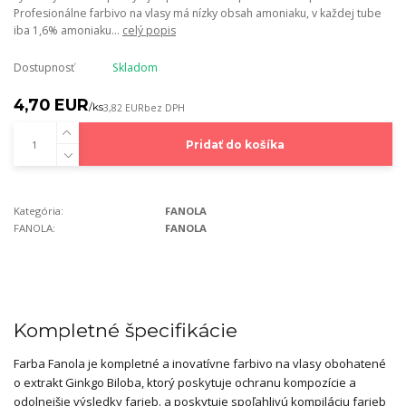
Profesionálne farbivo na vlasy má nízky obsah amoniaku, v každej tube
iba 1,6% amoniaku...
celý popis
Dostupnosť
Skladom
4,70 EUR
/
ks
3,82 EUR
bez DPH
Pridať do košíka
Kategória:
FANOLA
FANOLA:
FANOLA
Kompletné špecifikácie
Farba Fanola je kompletné a inovatívne farbivo na vlasy obohatené
o extrakt Ginkgo Biloba, ktorý poskytuje ochranu kompozície a
odolnejšie výsledky farieb. a poskytuje spoľahlivú kompiláciu farieb