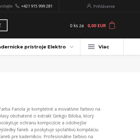
volajte.
+421 915 999 281
Prihlásenie
0
ks
za
0,00 EUR
ť
dernícke prístroje Elektro
Viac
Farba Fanola je kompletné a inovatívne farbivo na
vlasy obohatené o extrakt Ginkgo Biloba, ktorý
poskytuje ochranu kompozície a odolnejšie
výsledky farieb. a poskytuje spoľahlivú kompiláciu
farieb pre kaderníkov. Profesionálne farbivo na