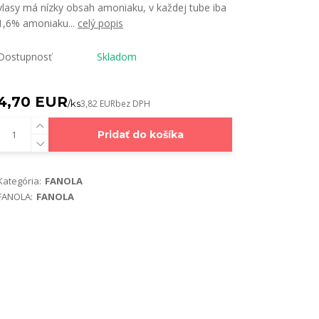
vlasy má nízky obsah amoniaku, v každej tube iba
1,6% amoniaku...
celý popis
Dostupnosť
Skladom
4,70 EUR
/
ks
3,82 EUR
bez DPH
Pridať do košíka
Kategória:
FANOLA
FANOLA:
FANOLA