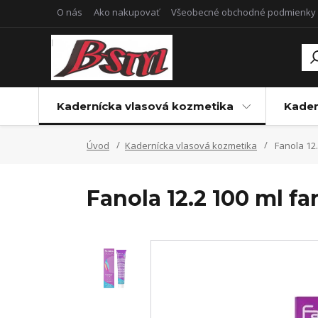
O nás
Ako nakupovať
Všeobecné obchodné podmienky
Kadernícka vlasová kozmetika
Kader
Úvod
Kadernícka vlasová kozmetika
Fanola 12.
Fanola 12.2 100 ml fa