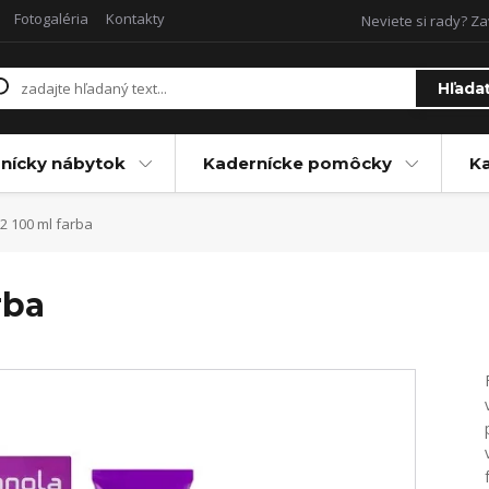
Fotogaléria
Kontakty
Neviete si rady? Za
Hľada
nícky nábytok
Kadernícke pomôcky
Ka
2 100 ml farba
rba