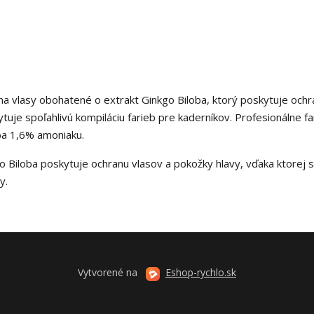
 na vlasy obohatené o extrakt Ginkgo Biloba, ktorý poskytuje och
tuje spoľahlivú kompiláciu farieb pre kaderníkov. Profesionálne fa
ba 1,6% amoniaku.
 Biloba poskytuje ochranu vlasov a pokožky hlavy, vďaka ktorej s
y.
Vytvorené na
Eshop-rychlo.sk