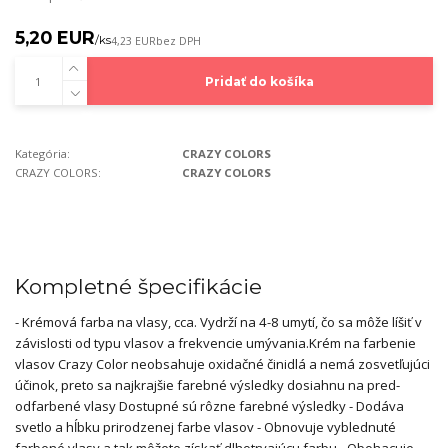
5,20 EUR
/
ks
4,23 EUR
bez DPH
Pridať do košíka
Kategória:
CRAZY COLORS
CRAZY COLORS:
CRAZY COLORS
Kompletné špecifikácie
- Krémová farba na vlasy, cca. Vydrží na 4-8 umytí, čo sa môže líšiť v
závislosti od typu vlasov a frekvencie umývania.Krém na farbenie
vlasov Crazy Color neobsahuje oxidačné činidlá a nemá zosvetľujúci
účinok, preto sa najkrajšie farebné výsledky dosiahnu na pred-
odfarbené vlasy Dostupné sú rôzne farebné výsledky - Dodáva
svetlo a hĺbku prirodzenej farbe vlasov - Obnovuje vyblednuté