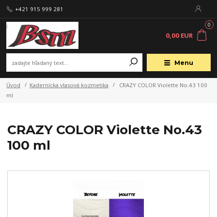
+421 915 999 281
0
0,00 EUR
Menu
Úvod
Kadernícka vlasová kozmetika
CRAZY COLOR Violette No.43 100
ml
CRAZY COLOR Violette No.43
100 ml