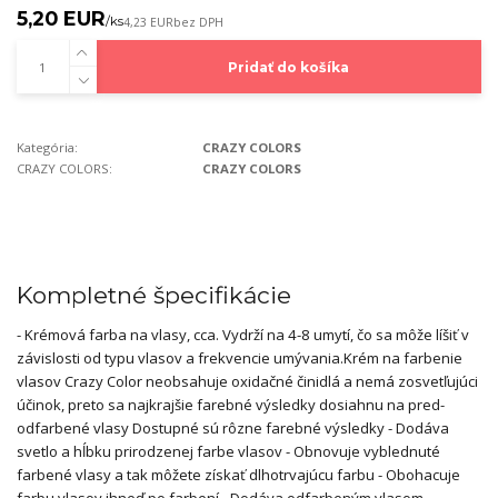
5,20 EUR
/
ks
4,23 EUR
bez DPH
Pridať do košíka
Kategória:
CRAZY COLORS
CRAZY COLORS:
CRAZY COLORS
Kompletné špecifikácie
- Krémová farba na vlasy, cca. Vydrží na 4-8 umytí, čo sa môže líšiť v
závislosti od typu vlasov a frekvencie umývania.Krém na farbenie
vlasov Crazy Color neobsahuje oxidačné činidlá a nemá zosvetľujúci
účinok, preto sa najkrajšie farebné výsledky dosiahnu na pred-
odfarbené vlasy Dostupné sú rôzne farebné výsledky - Dodáva
svetlo a hĺbku prirodzenej farbe vlasov - Obnovuje vyblednuté
farbené vlasy a tak môžete získať dlhotrvajúcu farbu - Obohacuje