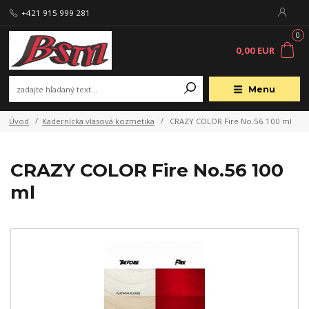
+421 915 999 281
0
0,00 EUR
Menu
Úvod
Kadernícka vlasová kozmetika
CRAZY COLOR Fire No.56 100 ml
CRAZY COLOR Fire No.56 100
ml