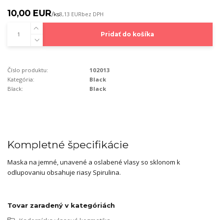
10,00 EUR
/
ks
8,13 EUR
bez DPH
Pridať do košíka
Číslo produktu:
102013
Kategória:
Black
Black:
Black
Kompletné špecifikácie
Maska na jemné, unavené a oslabené vlasy so sklonom k
odlupovaniu obsahuje riasy Spirulina.
Tovar zaradený v kategóriách