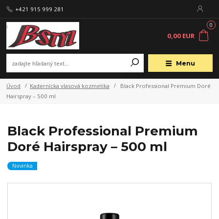
+421 915 999 281
0
0,00 EUR
Menu
Úvod
Kadernícka vlasová kozmetika
Black Professional Premium Doré
Hairspray – 500 ml
Black Professional Premium
Doré Hairspray – 500 ml
Novinka