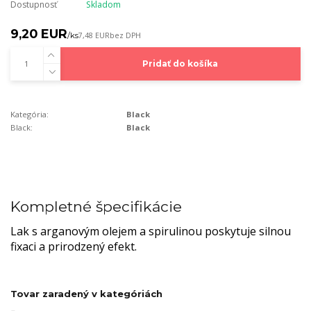
Dostupnosť
Skladom
9,20 EUR
/
ks
7,48 EUR
bez DPH
Pridať do košíka
Kategória:
Black
Black:
Black
Kompletné špecifikácie
Lak s arganovým olejem a spirulinou poskytuje silnou
fixaci a prirodzený efekt.
Tovar zaradený v kategóriách