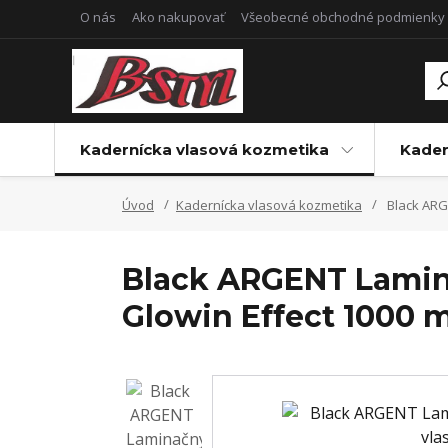
O nás
Ako nakupovať
Všeobecné obchodné podmienky
Kadernícka vlasová kozmetika
Kader
Úvod
Kadernícka vlasová kozmetika
Black ARG
Black ARGENT Lamin
Glowin Effect 1000 m