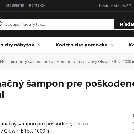
Fotogaléria
Kontakty
Neviete si rady? Za
Hľada
nícky nábytok
Kadernícke pomôcky
Ka
ENT Laminačný šampon pre poškodené, lámavé vlasy Glowin Effect 1000 
ačný šampon pre poškodené,
l