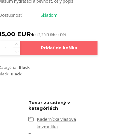
vlasům hydrataci a pevnost.
celý popis
Dostupnosť
Skladom
15,00 EUR
/
ks
12,20 EUR
bez DPH
Pridať do košíka
Kategória:
Black
Black:
Black
Tovar zaradený v
kategóriách
Kadernícka vlasová
kozmetika