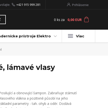
volajte.
+421 915 999 281
Prihlásenie
0
ks
za
0,00 EUR
ť
dernícke prístroje Elektro
Viac
ml
 lámavé vlasy
Posilující a obnovující šampon. Zabraňuje stárnutí
vlasového vlákna a pozitivně působí na jeho
základní parametry - tah. ohyb a oděr. Dodává