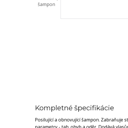
Kompletné špecifikácie
Posilující a obnovující šampon. Zabraňuje s
parametry - tah. ohyb a oděr. Dodává vlasů