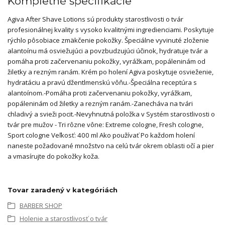
Kompletné špecifikácie
Agiva After Shave Lotions sú produkty starostlivosti o tvár
profesionálnej kvality s vysoko kvalitnými ingredienciami. Poskytuje
rýchlo pôsobiace zmäkčenie pokožky. Špeciálne vyvinuté zloženie
alantoínu má osviežujúci a povzbudzujúci účinok, hydratuje tvár a
pomáha proti začervenaniu pokožky, vyrážkam, popáleninám od
žiletky a rezným ranám. Krém po holení Agiva poskytuje osvieženie,
hydratáciu a pravú džentlmenskú vôňu.-Špeciálna receptúra ​​s
alantoínom.-Pomáha proti začervenaniu pokožky, vyrážkam,
popáleninám od žiletky a rezným ranám.-Zanecháva na tvári
chladivý a svieži pocit.-Nevyhnutná položka v Systém starostlivosti o
tvár pre mužov - Tri rôzne vône: Extreme cologne, Fresh cologne,
Sport cologne Veľkosť: 400 ml Ako používať Po každom holení
naneste požadované množstvo na celú tvár okrem oblasti očí a pier
a vmasírujte do pokožky koža.
Tovar zaradený v kategóriách
BARBER SHOP
Holenie a starostlivosť o tvár