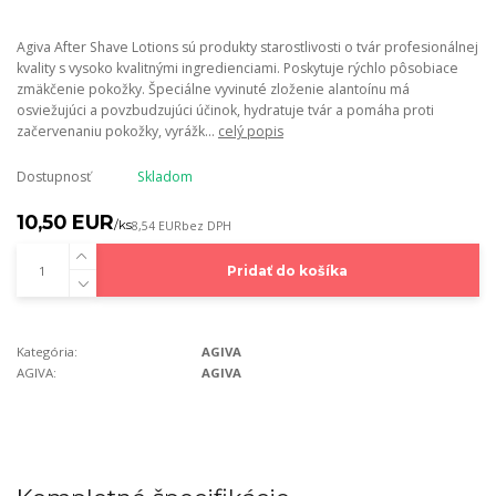
Agiva After Shave Lotions sú produkty starostlivosti o tvár profesionálnej
kvality s vysoko kvalitnými ingredienciami. Poskytuje rýchlo pôsobiace
zmäkčenie pokožky. Špeciálne vyvinuté zloženie alantoínu má
osviežujúci a povzbudzujúci účinok, hydratuje tvár a pomáha proti
začervenaniu pokožky, vyrážk...
celý popis
Dostupnosť
Skladom
10,50 EUR
/
ks
8,54 EUR
bez DPH
Pridať do košíka
Kategória:
AGIVA
AGIVA:
AGIVA