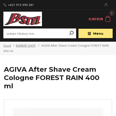
+421 915 999 281
0
0,00 EUR
Menu
Úvod
BARBER SHOP
AGIVA After Shave Cream Cologne FOREST RAIN
400 ml
AGIVA After Shave Cream
Cologne FOREST RAIN 400
ml