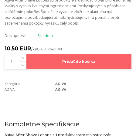
Agiva After Shave Lotions sú produkty starostlivosti o tvár profesionálnej
kvality s vysoko kvalitnými ingredienciami. Poskytuje rýchlo pôsobiace
zmäkčenie pokožky. Špeciálne vyvinuté zloženie alantoínu má
osviežujúci a povzbudzujúci účinok, hydratuje tvár a pomáha proti
začervenaniu pokožky, vyrážk...
celý popis
Dostupnosť
Skladom
10,50 EUR
/
ks
8,54 EUR
bez DPH
Pridať do košíka
Kategória:
AGIVA
AGIVA:
AGIVA
Kompletné špecifikácie
Agiva After Shave Lotions sú produkty starostlivosti o tvár