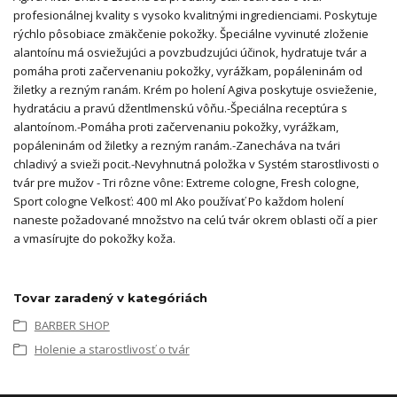
profesionálnej kvality s vysoko kvalitnými ingredienciami. Poskytuje
rýchlo pôsobiace zmäkčenie pokožky. Špeciálne vyvinuté zloženie
alantoínu má osviežujúci a povzbudzujúci účinok, hydratuje tvár a
pomáha proti začervenaniu pokožky, vyrážkam, popáleninám od
žiletky a rezným ranám. Krém po holení Agiva poskytuje osvieženie,
hydratáciu a pravú džentlmenskú vôňu.-Špeciálna receptúra ​​s
alantoínom.-Pomáha proti začervenaniu pokožky, vyrážkam,
popáleninám od žiletky a rezným ranám.-Zanecháva na tvári
chladivý a svieži pocit.-Nevyhnutná položka v Systém starostlivosti o
tvár pre mužov - Tri rôzne vône: Extreme cologne, Fresh cologne,
Sport cologne Veľkosť: 400 ml Ako používať Po každom holení
naneste požadované množstvo na celú tvár okrem oblasti očí a pier
a vmasírujte do pokožky koža.
Tovar zaradený v kategóriách
BARBER SHOP
Holenie a starostlivosť o tvár