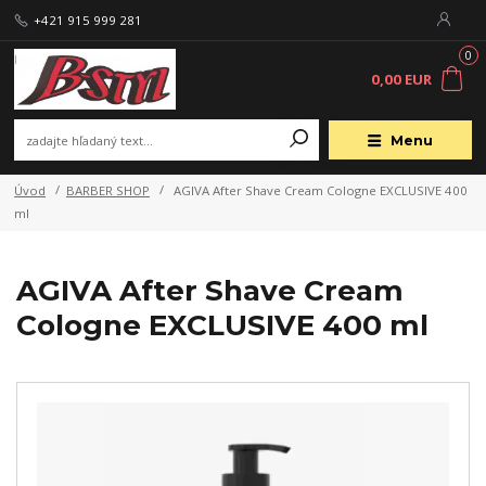
+421 915 999 281
0
0,00 EUR
Menu
Úvod
BARBER SHOP
AGIVA After Shave Cream Cologne EXCLUSIVE 400
ml
AGIVA After Shave Cream
Cologne EXCLUSIVE 400 ml