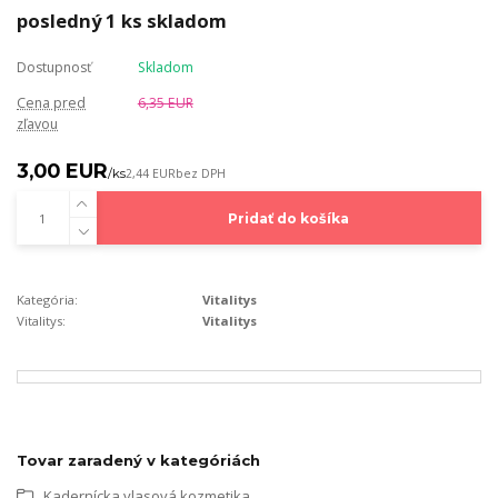
posledný 1 ks skladom
Dostupnosť
Skladom
Cena pred
6,35 EUR
zľavou
3,00 EUR
/
ks
2,44 EUR
bez DPH
Pridať do košíka
Kategória:
Vitalitys
Vitalitys:
Vitalitys
Tovar zaradený v kategóriách
Kadernícka vlasová kozmetika