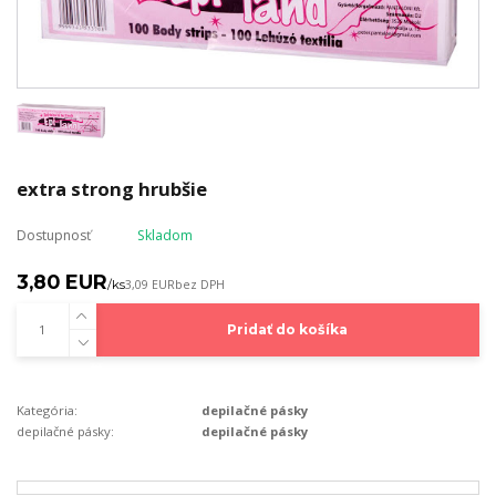
extra strong hrubšie
Dostupnosť
Skladom
3,80 EUR
/
ks
3,09 EUR
bez DPH
Pridať do košíka
Kategória:
depilačné pásky
depilačné pásky:
depilačné pásky