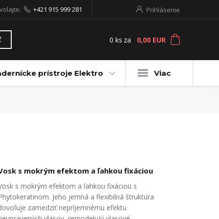
volajte.
+421 915 999 281
Prihlásenie
0
ks
za
0,00 EUR
ť
dernícke prístroje Elektro
Viac
Vosk s mokrým efektom a ľahkou fixáciou
Vosk s mokrým efektom a ľahkou fixáciou s
Phytokeratinom. Jeho jemná a flexibilná štruktúra
dovoľuje zamedziť nepríjemnému efektu
neupravených vlasov, remodelujú vlasové