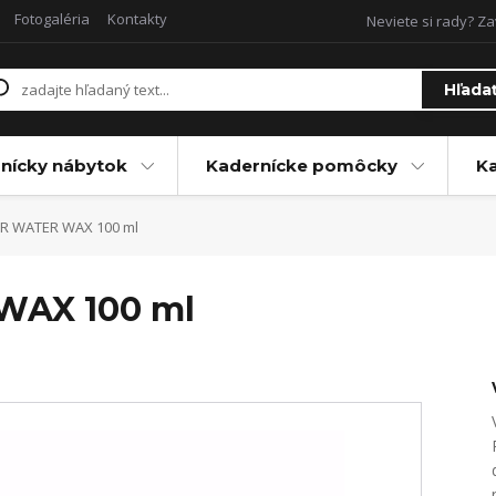
Fotogaléria
Kontakty
Neviete si rady? Za
Hľada
nícky nábytok
Kadernícke pomôcky
Ka
R WATER WAX 100 ml
WAX 100 ml