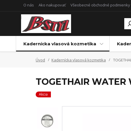
O nás
Ako nakupovať
Všeobecné obchodné podmienky
Kadernícka vlasová kozmetika
Kader
Úvod
Kadernícka vlasová kozmetika
TOGETHAI
TOGETHAIR WATER 
Akcia