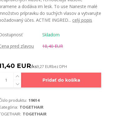
pramene a dodáva im lesk. To use Naneste malé
množstvo prípravku do suchých vlasov a vytvarujte
požadovaný účes. ACTIVE INGRED...
celý popis
Dostupnosť
Skladom
Cena pred zľavou
18,40 EUR
11,40 EUR
/
ks
9,27 EUR
bez DPH
Pridať do košíka
Číslo produktu:
19614
Kategória:
TOGETHAIR
TOGETHAIR:
TOGETHAIR