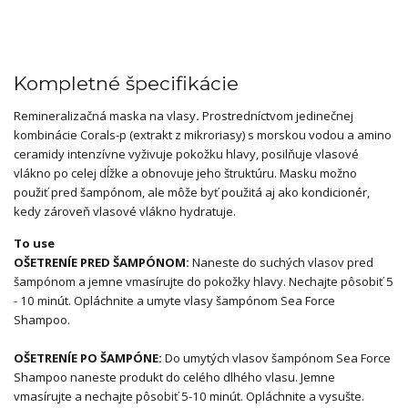
Kompletné špecifikácie
Remineralizačná maska na vlasy
.
Prostredníctvom jedinečnej
kombinácie Corals-p
(extrakt z mikroriasy) s morskou vodou a amino
ceramidy intenzívne vyživuje pokožku hlavy, posilňuje vlasové
vlákno po celej dĺžke a obnovuje jeho štruktúru. Masku možno
použiť pred šampónom, ale môže byť použitá aj ako kondicionér,
kedy zároveň vlasové vlákno hydratuje.
To use
OŠETRENÍE PRED ŠAMPÓNOM:
Naneste do suchých vlasov pred
šampónom a jemne vmasírujte do pokožky hlavy. Nechajte pôsobiť 5
- 10 minút. Opláchnite a umyte vlasy šampónom Sea Force
Shampoo.
OŠETRENÍE PO ŠAMPÓNE:
Do umytých vlasov šampónom Sea Force
Shampoo naneste produkt do celého dlhého vlasu. Jemne
vmasírujte a nechajte pôsobiť 5-10 minút. Opláchnite a vysušte.