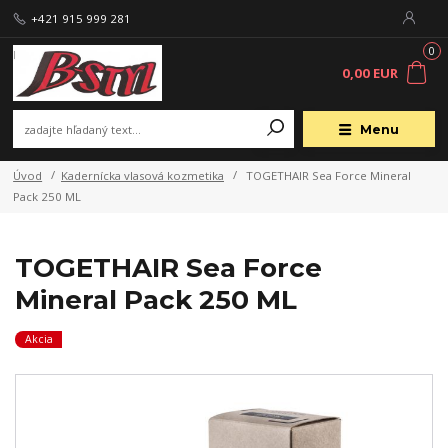
+421 915 999 281
0
0,00 EUR
Menu
Úvod
Kadernícka vlasová kozmetika
TOGETHAIR Sea Force Mineral
Pack 250 ML
TOGETHAIR Sea Force
Mineral Pack 250 ML
Akcia