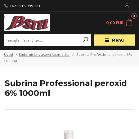
+421 915 999 281
0
0,00 EUR
Menu
Úvod
Kadernícka vlasová kozmetika
Subrina Professional peroxid 6%
1000ml
Subrina Professional peroxid
6% 1000ml