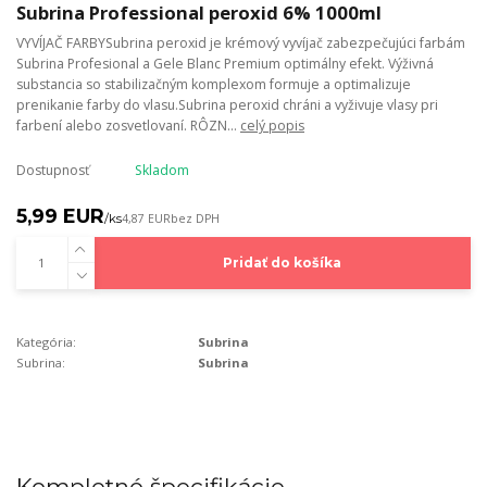
Subrina Professional peroxid 6% 1000ml
VYVÍJAČ FARBYSubrina peroxid je krémový vyvíjač zabezpečujúci farbám
Subrina Profesional a Gele Blanc Premium optimálny efekt. Výživná
substancia so stabilizačným komplexom formuje a optimalizuje
prenikanie farby do vlasu.Subrina peroxid chráni a vyživuje vlasy pri
farbení alebo zosvetlovaní. RÔZN...
celý popis
Dostupnosť
Skladom
5,99 EUR
/
ks
4,87 EUR
bez DPH
Pridať do košíka
Kategória:
Subrina
Subrina:
Subrina
Kompletné špecifikácie