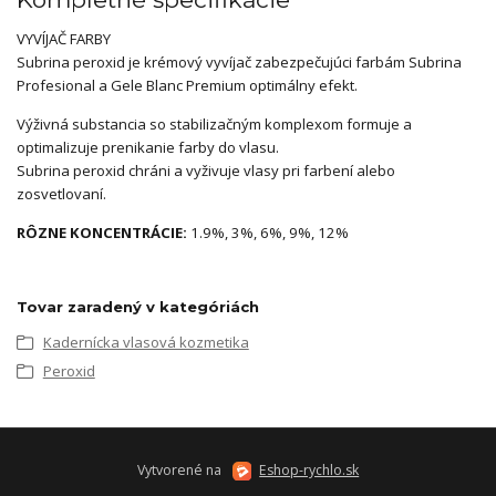
VYVÍJAČ FARBY
Subrina peroxid je krémový vyvíjač zabezpečujúci farbám Subrina
Profesional a Gele Blanc Premium optimálny efekt.
Výživná substancia so stabilizačným komplexom formuje a
optimalizuje prenikanie farby do vlasu.
Subrina peroxid chráni a vyživuje vlasy pri farbení alebo
zosvetlovaní.
RÔZNE KONCENTRÁCIE:
1.9%, 3%, 6%, 9%, 12%
Tovar zaradený v kategóriách
Kadernícka vlasová kozmetika
Peroxid
Vytvorené na
Eshop-rychlo.sk