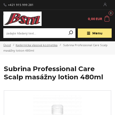
+421 915 999 281
0
0,00 EUR
Menu
Úvod
Kadernícka vlasová kozmetika
Subrina Professional Care Scalp
masážny lotion 480ml
Subrina Professional Care
Scalp masážny lotion 480ml