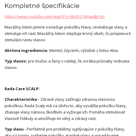
Kompletné špecifikácie
https://www.youtube.com/watch?v=JKoD51ihJaw&t=4s
Masážny lotion jemne osviežuje pokožku hlavy, revitalizuje vlasy a
stimuluje ich rast. Masážny lotion zlepšuje krvný obeh, čo prispieva k
stimulácii rastu vlasov
Aktívna ingrediencia:
Mentol, Glycerín, výťažok z listov Aloe.
Typ vlasov:
pre mužov a ženy v nádeji, že zvrátia príznaky rednutia
vlasov.
Rada Care SCALP:
Charakteristika -
Zdravé vlasy začínajú zdravou vlasovou
pokožkou. Rada Scalp má za úlohu to, aby vyvážila pokožku hlavy,
zbavuje vlasy nánosu škodlivín a vyživuje ich. Pomáha stimulovať
vlasové folikuly a umožňuje im silný a zdravý rast.
Typ vlasu
- Perfektné pre problémy vyplývajúce z pokožky hlavy,
ako sú lupiny, svrbenie pokožky, mastné vlasy a vypadávanie