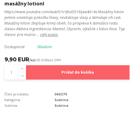
masážny lotionl
https://www.youtube.com/watch?v=JKoD51ihJaw&t=4s Masážny lotion
jemne osviežuje pokožku hlavy, revitalizuje vlasy a stimuluje ich rast.
Masážny lotion zlepšuje krvný obeh, čo prispieva k stimulácii rastu
vlasov Aktívna ingrediencia: Mentol, Glycerín, výťažok z listov Aloe. Typ
vlasov: pre mužov ...
celý popis
Dostupnosť
Skladom
9,90 EUR
/
ks
8,05 EUR
bez DPH
Pridať do košíka
Číslo produktu:
060279
Kategória:
Subrina
Subrina:
Subrina