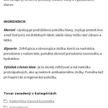
vlasov.
INGREDIENCIE:
Mentol
- Upokojuje podráždenú pokožku hlavy, zvyšuje prietok krvi
a tiež čistí póry od dráždivých látok, takže vlasy môžu rásť zdravo a
ľahko.
Glycerín
- Zvlhčujúca a obnovujúca zložka, ktorá sa nachádza
prirodzene v našom tele, pomáha obnoviť prirodzenú rovnováhu a
hydratáciu
Výťažok z listov Aloe
- Je to skvelý zvlhčovač a má niekoľko
protizápalových, ako aj niektoré antibakteriálne zložky. Pomáha tiež
pri hojení rán a regenerácii pokožky.
Tovar zaradený v kategóriách
Kadernícka vlasová kozmetika
Starostlivosť