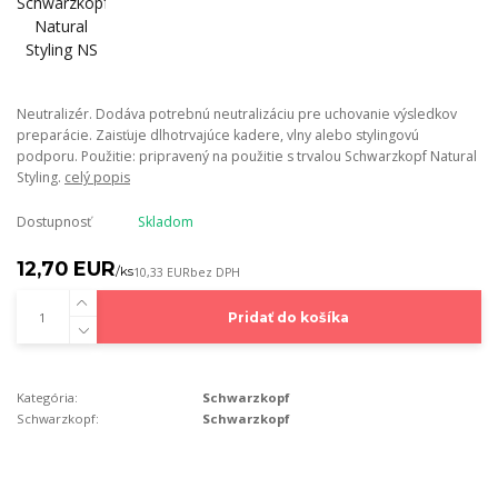
Neutralizér. Dodáva potrebnú neutralizáciu pre uchovanie výsledkov
preparácie. Zaisťuje dlhotrvajúce kadere, vlny alebo stylingovú
podporu. Použitie: pripravený na použitie s trvalou Schwarzkopf Natural
Styling.
celý popis
Dostupnosť
Skladom
12,70 EUR
/
ks
10,33 EUR
bez DPH
Pridať do košíka
Kategória:
Schwarzkopf
Schwarzkopf:
Schwarzkopf