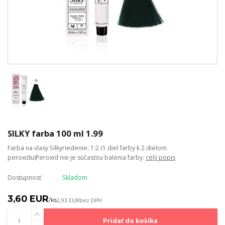
SILKY farba 100 ml 1.99
Farba na vlasy Silkyriedenie: 1:2 (1 diel farby k 2 dielom
peroxidu)Peroxid nie je súčasťou balenia farby.
celý popis
Dostupnosť
Skladom
3,60 EUR
/
ks
2,93 EUR
bez DPH
Pridať do košíka