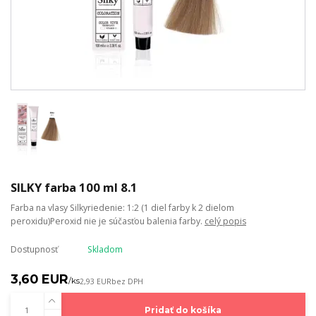
SILKY farba 100 ml 8.1
Farba na vlasy Silkyriedenie: 1:2 (1 diel farby k 2 dielom
peroxidu)Peroxid nie je súčasťou balenia farby.
celý popis
Dostupnosť
Skladom
3,60 EUR
/
ks
2,93 EUR
bez DPH
Pridať do košíka