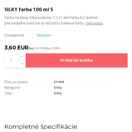
SILKY farba 100 ml 5
Farba na vlasy Silkyriedenie: 1:2 (1 diel farby k 2 dielom
peroxidu)Peroxid nie je súčasťou balenia farby.
celý popis
Dostupnosť
Skladom
3,60 EUR
/
ks
2,93 EUR
bez DPH
Pridať do košíka
Číslo produktu:
01408
Kategória:
Silky
Silky:
Silky
Kompletné špecifikácie