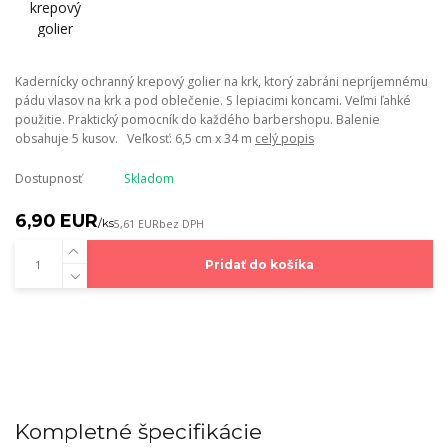
Kadernícky ochranný krepový golier na krk, ktorý zabráni nepríjemnému
pádu vlasov na krk a pod oblečenie. S lepiacimi koncami. Veľmi ľahké
použitie. Praktický pomocník do každého barbershopu. Balenie
obsahuje 5 kusov. Veľkosť: 6,5 cm x 34 m
celý popis
Dostupnosť
Skladom
6,90 EUR
/
ks
5,61 EUR
bez DPH
Pridať do košíka
Kompletné špecifikácie