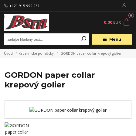
+421 915 999 281
0
0,00 EUR
Menu
Úvod
Kadernícke pomôcky
GORDON paper collar krepový golier
GORDON paper collar
krepový golier