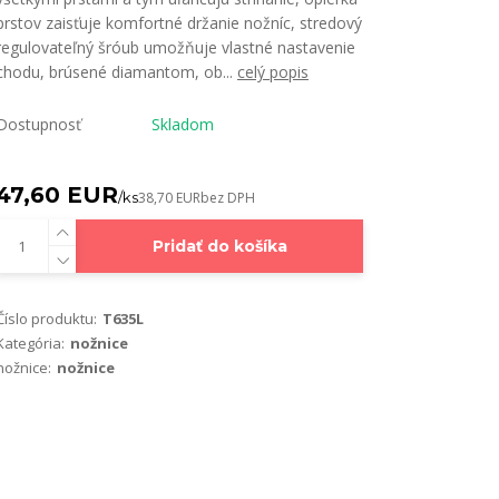
prstov zaisťuje komfortné držanie nožníc, stredový
regulovateľný šróub umožňuje vlastné nastavenie
chodu, brúsené diamantom, ob...
celý popis
Dostupnosť
Skladom
47,60 EUR
/
ks
38,70 EUR
bez DPH
Pridať do košíka
Číslo produktu:
T635L
Kategória:
nožnice
nožnice:
nožnice