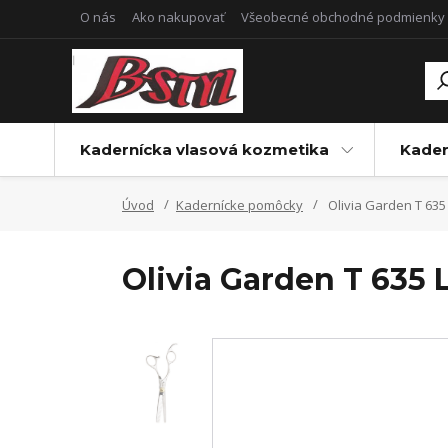
O nás
Ako nakupovať
Všeobecné obchodné podmienky
Kadernícka vlasová kozmetika
Kader
Úvod
Kadernícke pomôcky
Olivia Garden T 635
Olivia Garden T 635 