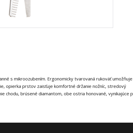
tranné s mikroozubením. Ergonomicky tvarovaná rukoväť umožňuje
ie, opierka prstov zaisťuje komfortné držanie nožníc, stredový
ie chodu, brúsené diamantom, obe ostria honované, vynikajúce 