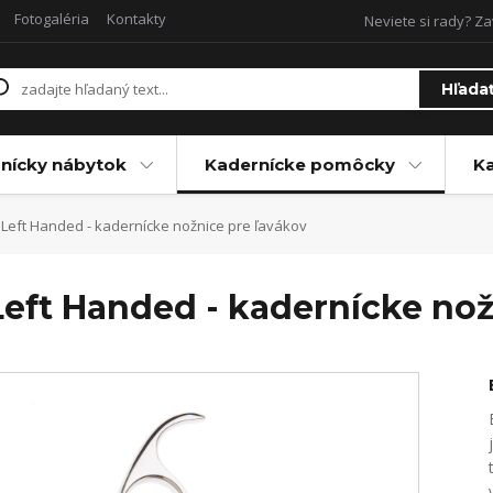
Fotogaléria
Kontakty
Neviete si rady? Za
Hľada
nícky nábytok
Kadernícke pomôcky
Ka
 Left Handed - kadernícke nožnice pre ľavákov
Left Handed - kadernícke nož