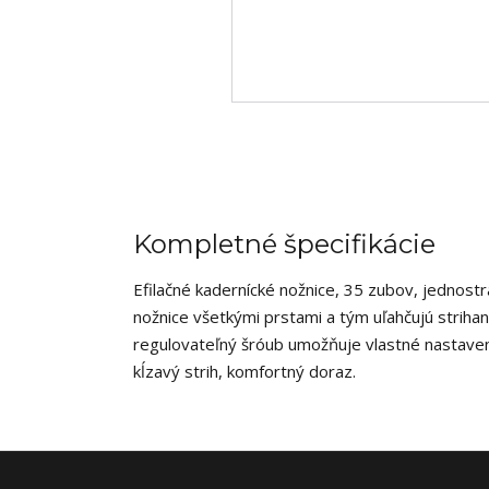
Kompletné špecifikácie
Efilačné kadernícké nožnice, 35 zubov, jednos
nožnice všetkými prstami a tým uľahčujú strihan
regulovateľný šróub umožňuje vlastné nastaven
kĺzavý strih, komfortný doraz.