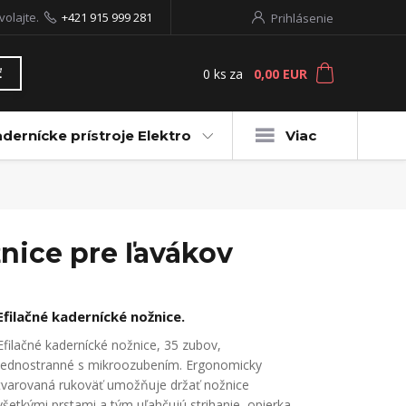
volajte.
+421 915 999 281
Prihlásenie
0
ks
za
0,00 EUR
ť
dernícke prístroje Elektro
Viac
nice pre ľavákov
Efilačné kadernícké nožnice.
Efilačné kadernícké nožnice, 35 zubov,
jednostranné s mikroozubením. Ergonomicky
tvarovaná rukoväť umožňuje držať nožnice
všetkými prstami a tým uľahčujú strihanie, opierka