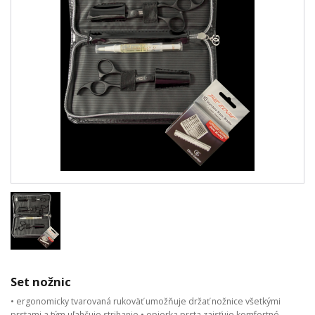
Set nožnic
• ergonomicky tvarovaná rukoväť umožňuje držať nožnice všetkými
prstami a tým uľahčuje strihanie • opierka prsta zaisťuje komfortné