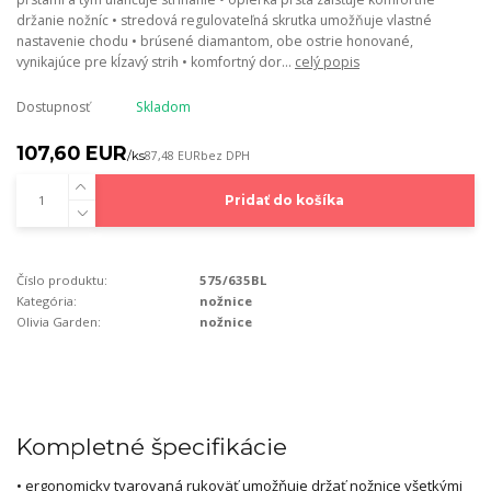
držanie nožníc • stredová regulovateľná skrutka umožňuje vlastné
nastavenie chodu • brúsené diamantom, obe ostrie honované,
vynikajúce pre kĺzavý strih • komfortný dor...
celý popis
Dostupnosť
Skladom
107,60 EUR
/
ks
87,48 EUR
bez DPH
Pridať do košíka
Číslo produktu:
575/635BL
Kategória:
nožnice
Olivia Garden:
nožnice
Kompletné špecifikácie
• ergonomicky tvarovaná rukoväť umožňuje držať nožnice všetkými