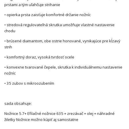
prstami a tým uľahčuje strihanie
• opierka prsta zaisťuje komfortné držanie nožníc
• stredová regulovateľná skrutka umožňuje vlastné nastavenie
chodu
• brúsené diamantom, obe ostrie honované, vynikajúce pre kĺzavý
strih
• komfortný doraz, vysoká tvrdosť ocele
• konvexne tvarované čepele, skrutka k individuálnemu nastavenie
nožníc
• 35 zubov s mikroozubením
sada obsahuje:
Nožnice 5.7+ Efilačné nožnice 635 + zrezávač + olej + náhradné
žiletky Nožnice možno kúpiť aj samostatne