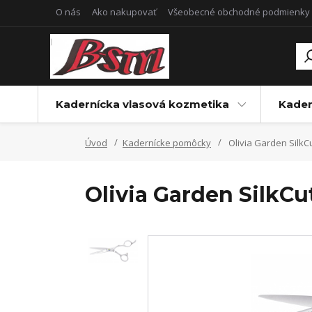
O nás
Ako nakupovať
Všeobecné obchodné podmienky
Kadernícka vlasová kozmetika
Kader
Úvod
Kadernícke pomôcky
Olivia Garden SilkCu
Olivia Garden SilkCu