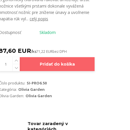
nožnice všetkými prstami dokonale vyvážená
hmotnosť nožníc pre zníženie únavy a uvoľnenie
napätia rúk vyl...
celý popis
Dostupnosť
Skladom
87,60 EUR
/
ks
71,22 EUR
bez DPH
Pridať do košíka
Číslo produktu:
SI-PRO6.50
Kategória:
Olivia Garden
Olivia Garden:
Olivia Garden
Tovar zaradený v
kategóriách