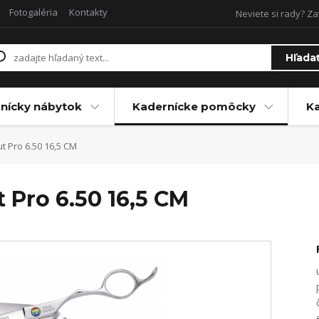
Fotogaléria
Kontakty
Neviete si rady? Za
Hľada
nícky nábytok
Kadernícke pomôcky
Ka
t Pro 6.50 16,5 CM
t Pro 6.50 16,5 CM