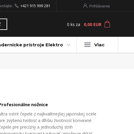
volajte.
+421 915 999 281
Prihlásenie
0
ks
za
0,00 EUR
ť
dernícke prístroje Elektro
Viac
Profesionálne nožnice
ultra ostré čepele z najkvalitnejšej japonskej ocele
pre zvýšenú tvrdosť a dlhšiu životnosť konvexné
čepele pre precízny a jednoduchý strih
ergonomicky tvarovaná rukoväť umožnuje držať