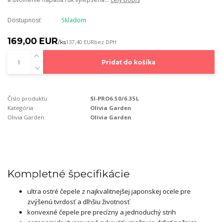
Dostupnosť
Skladom
169,00 EUR
/
ks
137,40 EUR
bez DPH
Pridať do košíka
Číslo produktu:
SI-PRO6.50/6.35L
Kategória:
Olivia Garden
Olivia Garden:
Olivia Garden
Kompletné špecifikácie
ultra ostré čepele z najkvalitnejšej japonskej ocele pre
zvýšenú tvrdosť a dlhšiu životnosť
konvexné čepele pre precízny a jednoduchý strih