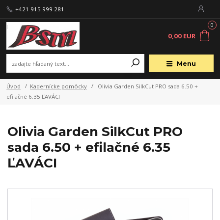
+421 915 999 281
0
0,00 EUR
Menu
Úvod
Kadernícke pomôcky
Olivia Garden SilkCut PRO sada 6.50 +
efilačné 6.35 ĽAVÁCI
Olivia Garden SilkCut PRO
sada 6.50 + efilačné 6.35
ĽAVÁCI