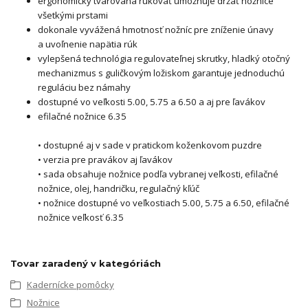
ergonomicky tvarovaná rukoväť umožnuje držať nožnice
všetkými prstami
dokonale vyvážená hmotnosť nožníc pre zníženie únavy
a uvoľnenie napätia rúk
vylepšená technológia regulovateľnej skrutky, hladký otočný
mechanizmus s guličkovým ložiskom garantuje jednoduchú
reguláciu bez námahy
dostupné vo veľkosti 5.00, 5.75 a 6.50 a aj pre ľavákov
efilačné nožnice 6.35
• dostupné aj v sade v pratickom koženkovom puzdre
• verzia pre pravákov aj ľavákov
• sada obsahuje nožnice podľa vybranej veľkosti, efilačné
nožnice, olej, handričku, regulačný kľúč
• nožnice dostupné vo veľkostiach 5.00, 5.75 a 6.50, efilačné
nožnice veľkosť 6.35
Tovar zaradený v kategóriách
Kadernícke pomôcky
Nožnice