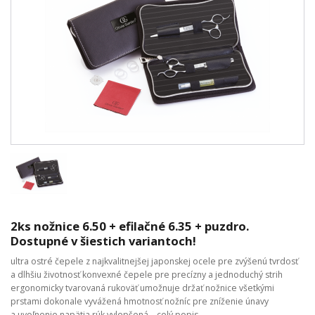
2ks nožnice 6.50 + efilačné 6.35 + puzdro.
Dostupné v šiestich variantoch!
ultra ostré čepele z najkvalitnejšej japonskej ocele pre zvýšenú tvrdosť
a dlhšiu životnosť konvexné čepele pre precízny a jednoduchý strih
ergonomicky tvarovaná rukoväť umožnuje držať nožnice všetkými
prstami dokonale vyvážená hmotnosť nožníc pre zníženie únavy
a uvoľnenie napätia rúk vylepšená...
celý popis