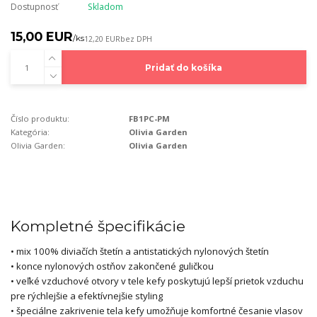
Dostupnosť
Skladom
15,00 EUR
/
ks
12,20 EUR
bez DPH
Pridať do košíka
Číslo produktu:
FB1PC-PM
Kategória:
Olivia Garden
Olivia Garden:
Olivia Garden
Kompletné špecifikácie
• mix 100% diviačích štetín a antistatických nylonových štetín
• konce nylonových ostňov zakončené guličkou
• veľké vzduchové otvory v tele kefy poskytujú lepší prietok vzduchu
pre rýchlejšie a efektívnejšie styling
• špeciálne zakrivenie tela kefy umožňuje komfortné česanie vlasov