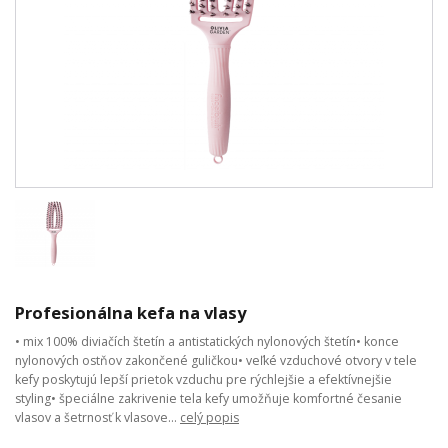
Profesionálna kefa na vlasy
• mix 100% diviačích štetín a antistatických nylonových štetín• konce
nylonových ostňov zakončené guličkou• veľké vzduchové otvory v tele
kefy poskytujú lepší prietok vzduchu pre rýchlejšie a efektívnejšie
styling• špeciálne zakrivenie tela kefy umožňuje komfortné česanie
vlasov a šetrnosť k vlasove...
celý popis