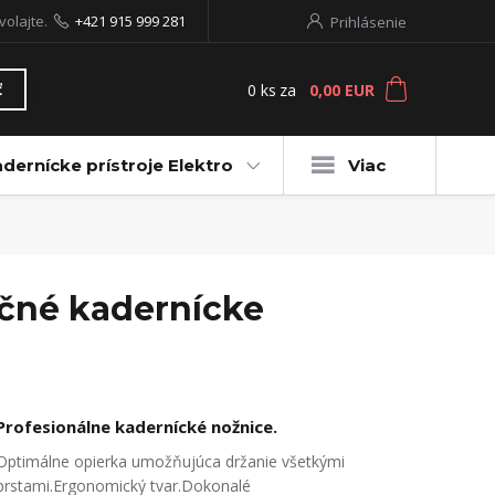
volajte.
+421 915 999 281
Prihlásenie
0
ks
za
0,00 EUR
ť
dernícke prístroje Elektro
Viac
lačné kadernícke
Profesionálne kadernícké nožnice.
Optimálne opierka umožňujúca držanie všetkými
prstami.Ergonomický tvar.Dokonalé