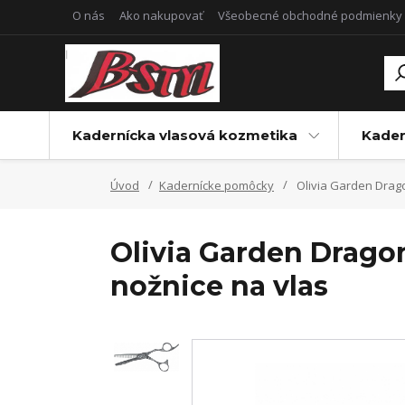
O nás
Ako nakupovať
Všeobecné obchodné podmienky
Kadernícka vlasová kozmetika
Kader
Úvod
Kadernícke pomôcky
Olivia Garden Dragon
Olivia Garden Dragon
nožnice na vlas