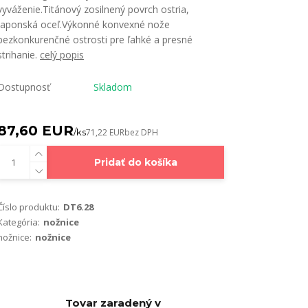
vyváženie.Titánový zosilnený povrch ostria,
japonská oceľ.Výkonné konvexné nože
bezkonkurenčné ostrosti pre ľahké a presné
strihanie.
celý popis
Dostupnosť
Skladom
87,60 EUR
/
ks
71,22 EUR
bez DPH
Pridať do košíka
Číslo produktu:
DT6.28
Kategória:
nožnice
nožnice:
nožnice
Tovar zaradený v