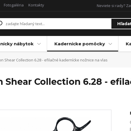
Fotogaléria
Kontakty
Neviete si rady? Za
Hľada
nícky nábytok
Kadernícke pomôcky
Ka
 Shear Collection 6.28 - efilačné kadernícke nožnice na vlas
 Shear Collection 6.28 - efi