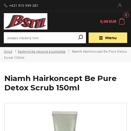
+421 915 999 281
0
0,00 EUR
Menu
Úvod
Kadernícka vlasová kozmetika
Niamh Hairkoncept Be Pure Detox
Scrub 150ml
Niamh Hairkoncept Be Pure
Detox Scrub 150ml