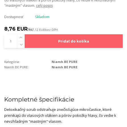
do vlasových vlákien a pórov pokožky hlavy, čo vedie k nevzhľadným
"mastným" vlasom.
celý popis
Dostupnosť
Skladom
8,76 EUR
/
ks
7,12 EUR
bez DPH
Pridať do košíka
Kategória:
Niamh BE PURE
Niamh BE PURE:
Niamh BE PURE
Kompletné špecifikácie
Detoxikačný scrub odstraňuje znečisťujúce mikročastice, ktoré
prenikajú do vlasových vlákien a pórov pokožky hlavy, čo vedie k
nevzhľadným "mastným" vlasom.