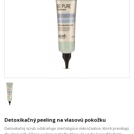
Detoxikačný peeling na vlasovú pokožku
Detoxikačný scrub odstraňuje znečisťujúce mikročastice, ktoré prenikajú