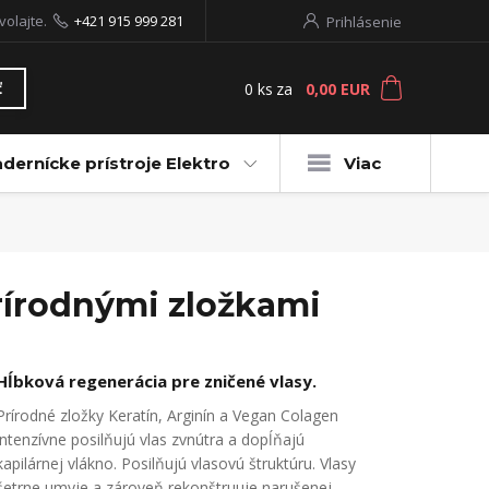
volajte.
+421 915 999 281
Prihlásenie
0
ks
za
0,00 EUR
ť
dernícke prístroje Elektro
Viac
rírodnými zložkami
Hĺbková regenerácia pre zničené vlasy.
Prírodné zložky Keratín, Arginín a Vegan Colagen
intenzívne posilňujú vlas zvnútra a dopĺňajú
kapilárnej vlákno. Posilňujú vlasovú štruktúru. Vlasy
šetrne umyje a zároveň rekonštruuje narušenej