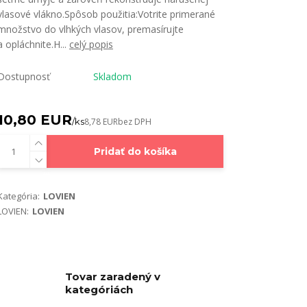
vlasové vlákno.Spôsob použitia:Votrite primerané
množstvo do vlhkých vlasov, premasírujte
a opláchnite.H...
celý popis
Dostupnosť
Skladom
10,80 EUR
/
ks
8,78 EUR
bez DPH
Pridať do košíka
Kategória:
LOVIEN
LOVIEN:
LOVIEN
Tovar zaradený v
kategóriách