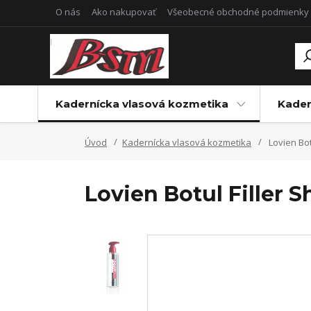
O nás
Ako nakupovať
Všeobecné obchodné podmienky
Kadernícka vlasová kozmetika
Kader
Úvod
Kadernícka vlasová kozmetika
Lovien Bot
Lovien Botul Filler