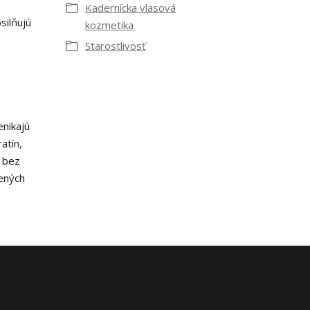
Kadernícka vlasová
silňujú
kozmetika
Starostlivosť
enikajú
atín,
v bez
dených