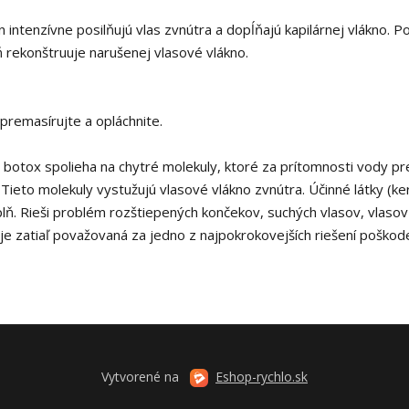
 intenzívne posilňujú vlas zvnútra a dopĺňajú kapilárnej vlákno. Po
ň rekonštruuje narušenej vlasové vlákno.
premasírujte a opláchnite.
 botox spolieha na chytré molekuly, ktoré za prítomnosti vody pr
ieto molekuly vystužujú vlasové vlákno zvnútra. Účinné látky (ker
plň. Rieši problém rozštiepených končekov, suchých vlasov, vlaso
 je zatiaľ považovaná za jedno z najpokrokovejších riešení poško
Vytvorené na
Eshop-rychlo.sk