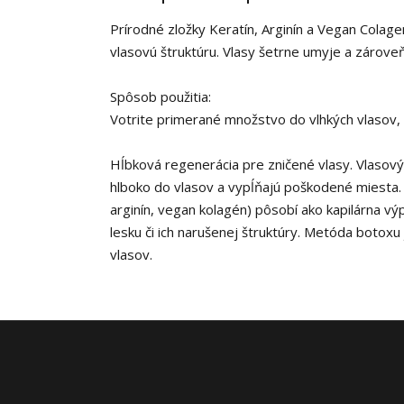
Prírodné zložky Keratín, Arginín a Vegan Colagen
vlasovú štruktúru. Vlasy šetrne umyje a zárove
Spôsob použitia:
Votrite primerané množstvo do vlhkých vlasov, 
Hĺbková regenerácia pre zničené vlasy. Vlasový
hlboko do vlasov a vypĺňajú poškodené miesta. T
arginín, vegan kolagén) pôsobí ako kapilárna vý
lesku či ich narušenej štruktúry. Metóda botoxu
vlasov.