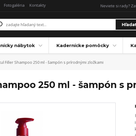
Fotogaléria
Kontakty
Neviete si rady? Za
Hľada
nícky nábytok
Kadernícke pomôcky
Ka
ul Filler Shampoo 250 ml - šampón s prírodnými zložkami
 Shampoo 250 ml - šampón s p