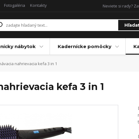
Fotogaléria
Kontakty
Neviete si rady? Za
Hľada
nícky nábytok
Kadernícke pomôcky
Ka
ávacia nahrievacia kefa 3 in 1
ahrievacia kefa 3 in 1