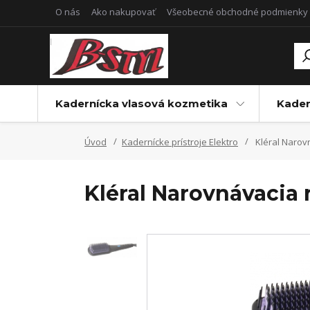
O nás
Ako nakupovať
Všeobecné obchodné podmienky
Kadernícka vlasová kozmetika
Kader
Úvod
Kadernícke prístroje Elektro
Kléral Narovn
Kléral Narovnávacia n