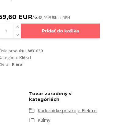
59,60 EUR
/
ks
48,46 EUR
bez DPH
Pridať do košíka
Číslo produktu:
WY-039
Kategória:
Kléral
Kléral:
Kléral
Tovar zaradený v
kategóriách
Kadernícke prístroje Elektro
Kulmy