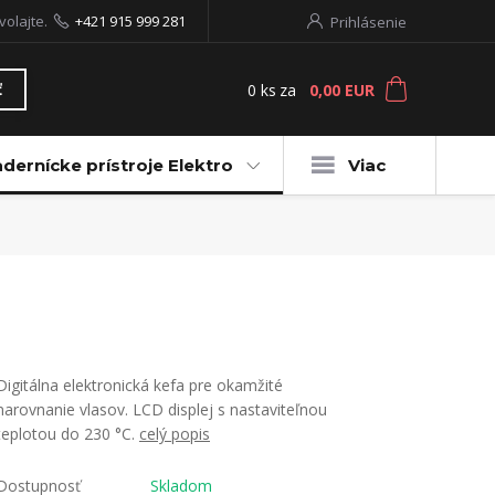
volajte.
+421 915 999 281
Prihlásenie
0
ks
za
0,00 EUR
ť
dernícke prístroje Elektro
Viac
Digitálna elektronická kefa pre okamžité
narovnanie vlasov. LCD displej s nastaviteľnou
teplotou do 230 °C.
celý popis
Dostupnosť
Skladom