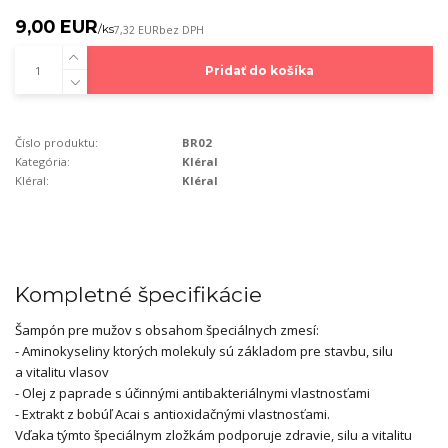
9,00 EUR
/
ks
7,32 EUR
bez DPH
Pridať do košíka
Číslo produktu:
BR02
Kategória:
Kléral
Kléral:
Kléral
Kompletné špecifikácie
Šampón pre mužov s obsahom špeciálnych zmesí:
- Aminokyseliny ktorých molekuly sú základom pre stavbu, silu
a vitalitu vlasov
- Olej z paprade s účinnými antibakteriálnymi vlastnosťami
- Extrakt z bobúľ Acai s antioxidačnými vlastnosťami.
Vďaka týmto špeciálnym zložkám podporuje zdravie, silu a vitalitu