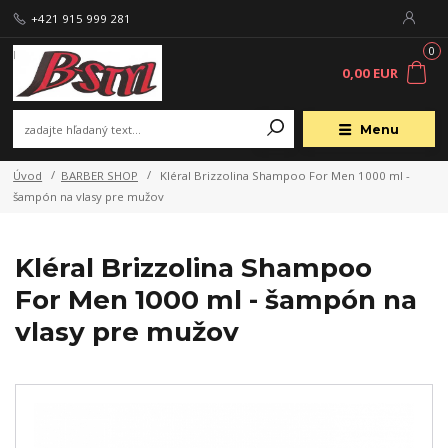
+421 915 999 281
0
0,00 EUR
Menu
Úvod
BARBER SHOP
Kléral Brizzolina Shampoo For Men 1000 ml -
šampón na vlasy pre mužov
Kléral Brizzolina Shampoo
For Men 1000 ml - šampón na
vlasy pre mužov