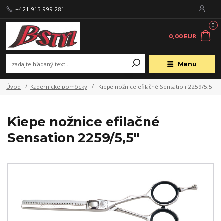
+421 915 999 281
0
0,00 EUR
Menu
Úvod
Kadernícke pomôcky
Kiepe nožnice efilačné Sensation 2259/5,5"
Kiepe nožnice efilačné
Sensation 2259/5,5"