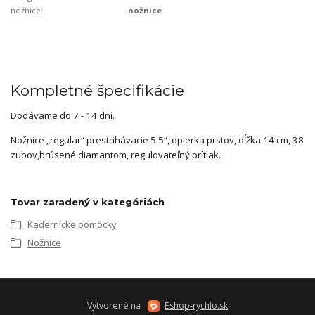
nožnice:
nožnice
Kompletné špecifikácie
Dodávame do 7 - 14 dní.
Nožnice „regular“ prestrihávacie 5.5“, opierka prstov, dĺžka 14 cm, 38
zubov,brúsené diamantom, regulovateľný prítlak.
Tovar zaradený v kategóriách
Kadernícke pomôcky
Nožnice
Vytvorené na
Eshop-rychlo.sk