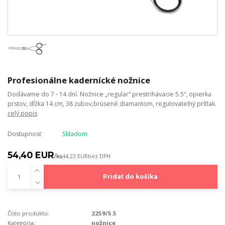
Profesionálne kadernícké nožnice
Dodávame do 7 - 14 dní. Nožnice „regular“ prestrihávacie 5.5“, opierka
prstov, dĺžka 14 cm, 38 zubov,brúsené diamantom, regulovateľný prítlak.
celý popis
Dostupnosť
Skladom
54,40 EUR
/
ks
44,23 EUR
bez DPH
Pridať do košíka
Číslo produktu:
2259/5.5
Kategória:
nožnice