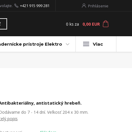
volajte.
+421 915 999 281
Prihlásenie
0
ks
za
0,00 EUR
ť
dernícke prístroje Elektro
Viac
Antibakteriálny, antistatický hrebeň.
Dodávame do 7 - 14 dní. Veľkosť 204 x 30 mm.
celý popis