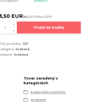
Dostupnosť
Skladom
3,50 EUR
/
ks
2,85 EUR
bez DPH
Pridať do košíka
Číslo produktu:
537
Kategória:
hrebene
hrebene:
hrebene
Tovar zaradený v
kategóriách
Kadernícke pomôcky
Hrebene