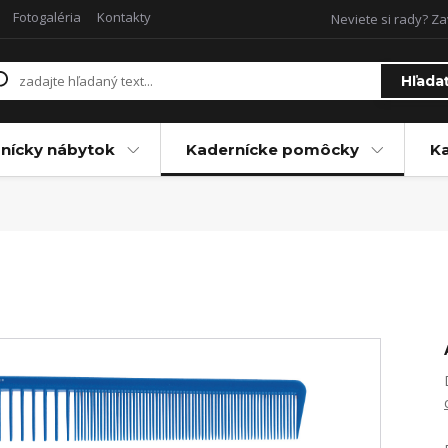
Fotogaléria
Kontakty
Neviete si rady? Za
Hľada
nícky nábytok
Kadernícke pomôcky
Ka