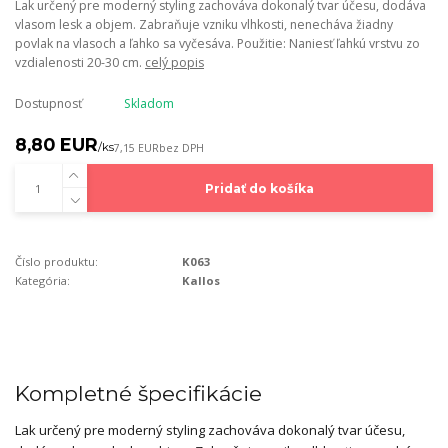
Lak určený pre moderný styling zachováva dokonalý tvar účesu, dodáva
vlasom lesk a objem. Zabraňuje vzniku vlhkosti, nenecháva žiadny
povlak na vlasoch a ľahko sa vyčesáva. Použitie: Naniesť ľahkú vrstvu zo
vzdialenosti 20-30 cm.
celý popis
Dostupnosť
Skladom
8,80 EUR
/
ks
7,15 EUR
bez DPH
Pridať do košíka
Číslo produktu:
K063
Kategória:
Kallos
Kompletné špecifikácie
Lak určený pre moderný styling zachováva dokonalý tvar účesu,