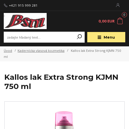
+421 915 999 281
0
0,00 EUR
Menu
Úvod
Kadernícka vlasová kozmetika
Kallos lak Extra Strong KJMN 750
ml
Kallos lak Extra Strong KJMN
750 ml