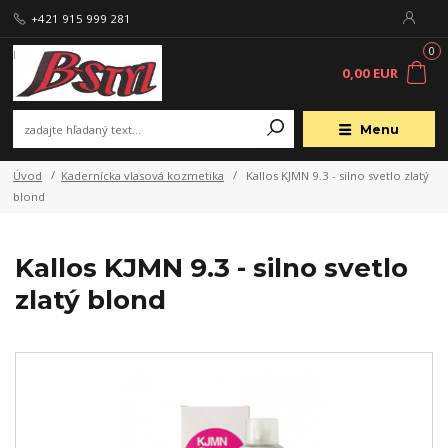
+421 915 999 281
0
0,00 EUR
Menu
Úvod
Kadernícka vlasová kozmetika
Kallos KJMN 9.3 - silno svetlo zlatý
blond
Kallos KJMN 9.3 - silno svetlo
zlatý blond