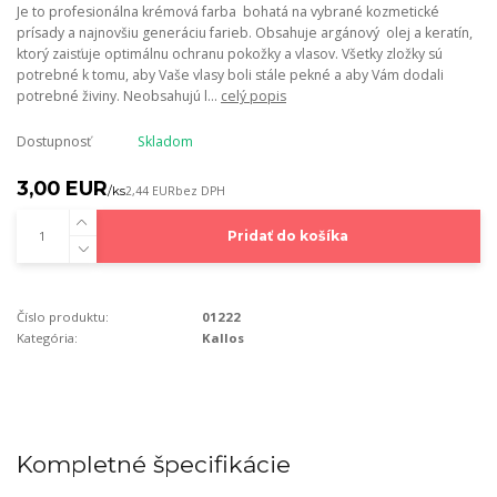
Je to profesionálna krémová farba bohatá na vybrané kozmetické
prísady a najnovšiu generáciu farieb. Obsahuje argánový olej a keratín,
ktorý zaisťuje optimálnu ochranu pokožky a vlasov. Všetky zložky sú
potrebné k tomu, aby Vaše vlasy boli stále pekné a aby Vám dodali
potrebné živiny. Neobsahujú l...
celý popis
Dostupnosť
Skladom
3,00 EUR
/
ks
2,44 EUR
bez DPH
Pridať do košíka
Číslo produktu:
01222
Kategória:
Kallos
Kompletné špecifikácie