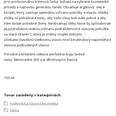
Je to profesionálna krémová farba bohatá na vybrané kozmetické
prísady a najnovšiu generáciu farieb. Obsahuje argánový olej a
keratín, ktorý zaisťuje optimálnu ochranu pokožky a vlasov. Všetky
zložky sú potrebné k tomu, aby Vaše vlasy boli stále pekné a aby
Vám dodali potrebné živiny. Neobsahujú látky, ktoré by spôsobovali
jej podraždenú reakciu,ochranu podráždeností k vlasovej pokožke
sa stará vitamín C, ktorý je známy svojimi dobrými
účinkami.Stavebnú bielkovinu vlasov tvorí keratín,ktorý napomáha k
obnove poškodených vlasov.
Prírodné a brilantné odtiene perfektne kryjú šedivé
vlasy. Mimoriadne drží a je dlhotrvajúco žiarivá.
100 ml
Tovar zaradený v kategóriách
Kadernícka vlasová kozmetika
Farba