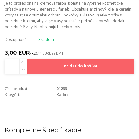
Je to profesionálna krémová farba bohatá na vybrané kozmetické
prísady a najnovšiu generáciu farieb. Obsahuje argánový olej a keratín,
ktorý zaisťuje optimálnu ochranu pokožky a vlasov. Všetky zložky sú
potrebné k tomu, aby Vaše vlasy boli stále pekné a aby Vám dodali
potrebné živiny. Neobsahujú l...
celý popis
Dostupnosť
Skladom
3,00 EUR
/
ks
2,44 EUR
bez DPH
Pridať do košíka
Číslo produktu:
01233
Kategória:
Kallos
Kompletné špecifikácie