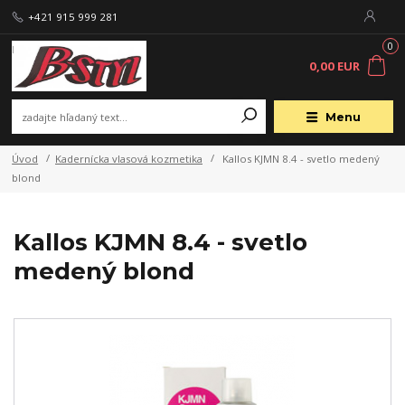
+421 915 999 281
0
0,00 EUR
Menu
Úvod
Kadernícka vlasová kozmetika
Kallos KJMN 8.4 - svetlo medený
blond
Kallos KJMN 8.4 - svetlo
medený blond