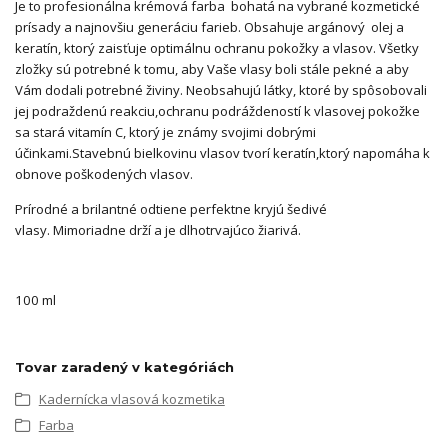
Je to profesionálna krémová farba bohatá na vybrané kozmetické
prísady a najnovšiu generáciu farieb. Obsahuje argánový olej a
keratín, ktorý zaisťuje optimálnu ochranu pokožky a vlasov. Všetky
zložky sú potrebné k tomu, aby Vaše vlasy boli stále pekné a aby
Vám dodali potrebné živiny. Neobsahujú látky, ktoré by spôsobovali
jej podraždenú reakciu,ochranu podráždeností k vlasovej pokožke
sa stará vitamín C, ktorý je známy svojimi dobrými
účinkami.Stavebnú bielkovinu vlasov tvorí keratín,ktorý napomáha k
obnove poškodených vlasov.
Prírodné a brilantné odtiene perfektne kryjú šedivé
vlasy. Mimoriadne drží a je dlhotrvajúco žiarivá.
100 ml
Tovar zaradený v kategóriách
Kadernícka vlasová kozmetika
Farba