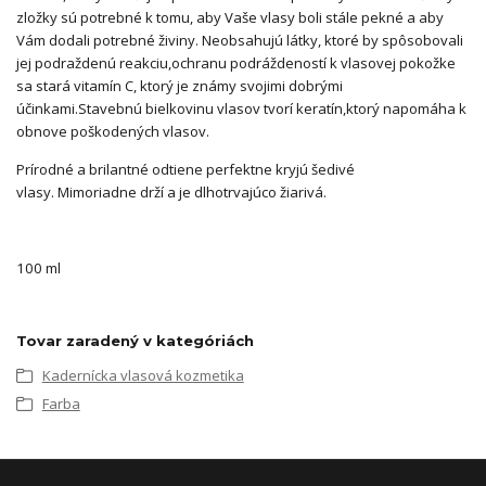
zložky sú potrebné k tomu, aby Vaše vlasy boli stále pekné a aby
Vám dodali potrebné živiny. Neobsahujú látky, ktoré by spôsobovali
jej podraždenú reakciu,ochranu podráždeností k vlasovej pokožke
sa stará vitamín C, ktorý je známy svojimi dobrými
účinkami.Stavebnú bielkovinu vlasov tvorí keratín,ktorý napomáha k
obnove poškodených vlasov.
Prírodné a brilantné odtiene perfektne kryjú šedivé
vlasy. Mimoriadne drží a je dlhotrvajúco žiarivá.
100 ml
Tovar zaradený v kategóriách
Kadernícka vlasová kozmetika
Farba