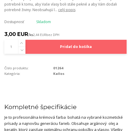
potrebné k tomu, aby Vaše vlasy boli stále pekné a aby Vám dodali
potrebné živiny. Neobsahujú l...
celý popis
Dostupnosť
Skladom
3,00 EUR
/
ks
2,44 EUR
bez DPH
Pridať do košíka
Číslo produktu:
01264
Kategória:
Kallos
Kompletné špecifikácie
Je to profesionálna krémová farba bohatá na vybrané kozmetické
prísady a najnovšiu generáciu farieb. Obsahuje argánový olej a
keratín, ktorý zaisťuje optimálnu ochranu pokožky a vlasov. Všetky