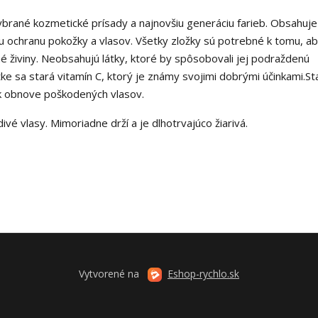
ybrané kozmetické prísady a najnovšiu generáciu farieb. Obsahuje
lnu ochranu pokožky a vlasov. Všetky zložky sú potrebné k tomu, a
é živiny. Neobsahujú látky, ktoré by spôsobovali jej podraždenú
ke sa stará vitamín C, ktorý je známy svojimi dobrými účinkami.S
 k obnove poškodených vlasov.
ivé vlasy. Mimoriadne drží a je dlhotrvajúco žiarivá.
Vytvorené na
Eshop-rychlo.sk