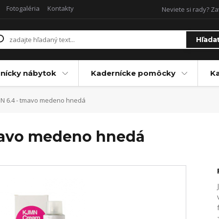
Fotogaléria
Kontakty
Neviete si rady? Za
Hľada
nícky nábytok
Kadernícke pomôcky
Ka
MN 6.4 - tmavo medeno hnedá
tmavo medeno hnedá