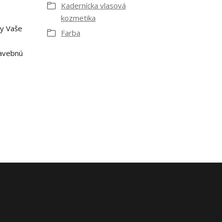
Kadernícka vlasová
kozmetika
by Vaše
Farba
tavebnú