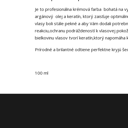
Je to profesionálna krémová farba bohatá na v
argánový olej a keratín, ktorý zaisťuje optimá
vlasy boli stále pekné a aby Vám dodali potrebn
reakciu,ochranu podráždeností k vlasovej pokož
bielkovinu vlasov tvorí keratín,ktorý napomáha
Prírodné a brilantné odtiene perfektne kryjú šed
100 ml