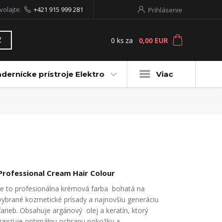
volajte.
+421 915 999 281
Prihlásenie
0
ks
za
0,00 EUR
ť
dernícke prístroje Elektro
Viac
Professional Cream Hair Colour
Je to profesionálna krémová farba bohatá na
vybrané kozmetické prísady a najnovšiu generáciu
farieb. Obsahuje argánový olej a keratín, ktorý
zaisťuje optimálnu ochranu pokožky a