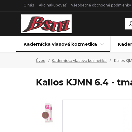
O nás
Ako nakupovať
Všeobecné obchodné podmienky
Kadernícka vlasová kozmetika
Kader
Úvod
Kadernícka vlasová kozmetika
Kallos KJ
Kallos KJMN 6.4 - 