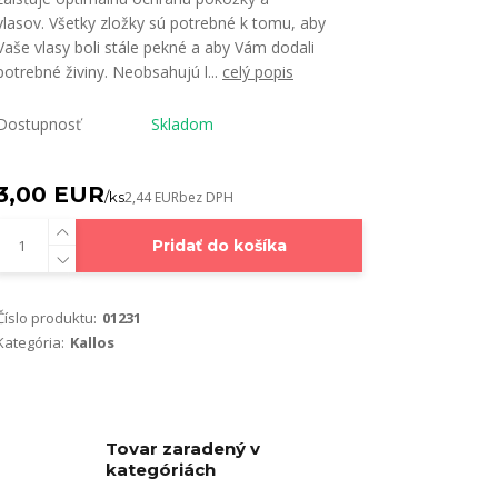
vlasov. Všetky zložky sú potrebné k tomu, aby
Vaše vlasy boli stále pekné a aby Vám dodali
potrebné živiny. Neobsahujú l...
celý popis
Dostupnosť
Skladom
3,00 EUR
/
ks
2,44 EUR
bez DPH
Pridať do košíka
Číslo produktu:
01231
Kategória:
Kallos
Tovar zaradený v
kategóriách