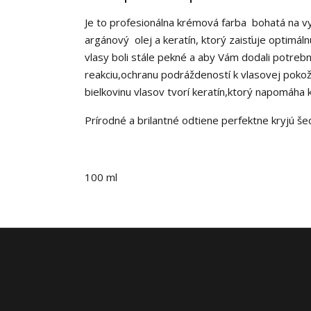
Je to profesionálna krémová farba bohatá na v
argánový olej a keratín, ktorý zaisťuje optimá
vlasy boli stále pekné a aby Vám dodali potrebn
reakciu,ochranu podráždeností k vlasovej pokož
bielkovinu vlasov tvorí keratín,ktorý napomáha
Prírodné a brilantné odtiene perfektne kryjú šed
100 ml