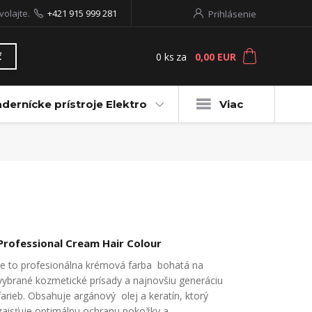
volajte.
+421 915 999 281
Prihlásenie
0
ks
za
0,00 EUR
ť
dernícke prístroje Elektro
Viac
Professional Cream Hair Colour
Je to profesionálna krémová farba bohatá na
vybrané kozmetické prísady a najnovšiu generáciu
farieb. Obsahuje argánový olej a keratín, ktorý
zaisťuje optimálnu ochranu pokožky a