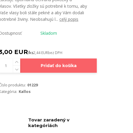
vlasov. Všetky zložky sú potrebné k tomu, aby
Vaše vlasy boli stále pekné a aby Vám dodali
potrebné živiny. Neobsahujú l...
celý popis
Dostupnosť
Skladom
3,00 EUR
/
ks
2,44 EUR
bez DPH
Pridať do košíka
Číslo produktu:
01229
Kategória:
Kallos
Tovar zaradený v
kategóriách