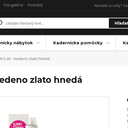
Fotogaléria
Kontakty
Neviete si rady? Za
Hľada
nícky nábytok
Kadernícke pomôcky
Ka
MN 5.43 - medeno zlato hnedá
medeno zlato hnedá