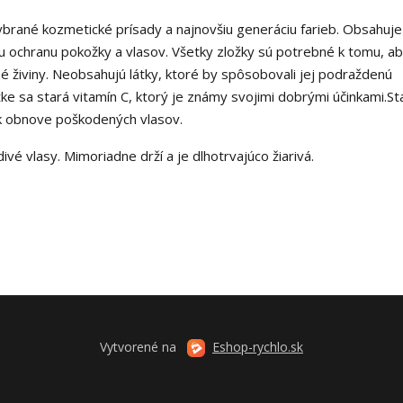
ybrané kozmetické prísady a najnovšiu generáciu farieb. Obsahuje
lnu ochranu pokožky a vlasov. Všetky zložky sú potrebné k tomu, a
é živiny. Neobsahujú látky, ktoré by spôsobovali jej podraždenú
ke sa stará vitamín C, ktorý je známy svojimi dobrými účinkami.S
 k obnove poškodených vlasov.
ivé vlasy. Mimoriadne drží a je dlhotrvajúco žiarivá.
Vytvorené na
Eshop-rychlo.sk