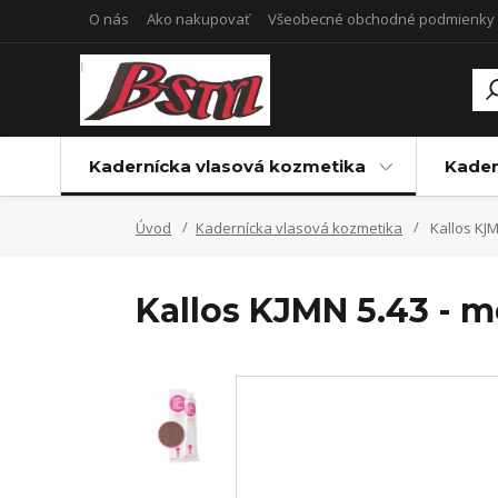
O nás
Ako nakupovať
Všeobecné obchodné podmienky
Kadernícka vlasová kozmetika
Kader
Úvod
Kadernícka vlasová kozmetika
Kallos KJ
Kallos KJMN 5.43 - 