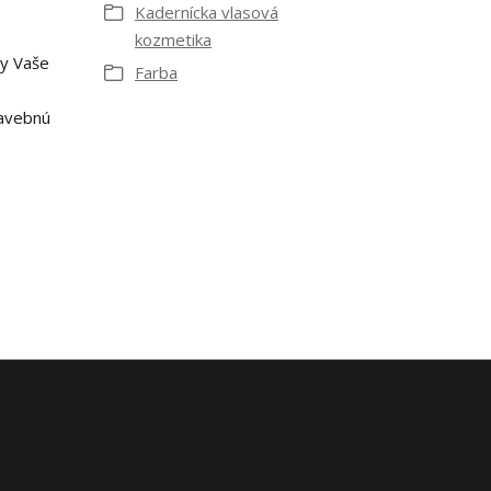
Kadernícka vlasová
kozmetika
by Vaše
Farba
tavebnú