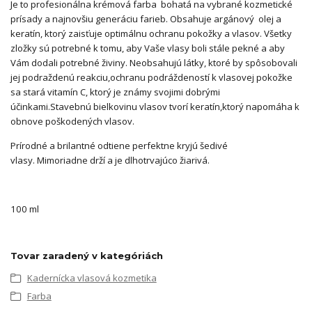
Je to profesionálna krémová farba bohatá na vybrané kozmetické
prísady a najnovšiu generáciu farieb. Obsahuje argánový olej a
keratín, ktorý zaisťuje optimálnu ochranu pokožky a vlasov. Všetky
zložky sú potrebné k tomu, aby Vaše vlasy boli stále pekné a aby
Vám dodali potrebné živiny. Neobsahujú látky, ktoré by spôsobovali
jej podraždenú reakciu,ochranu podráždeností k vlasovej pokožke
sa stará vitamín C, ktorý je známy svojimi dobrými
účinkami.Stavebnú bielkovinu vlasov tvorí keratín,ktorý napomáha k
obnove poškodených vlasov.
Prírodné a brilantné odtiene perfektne kryjú šedivé
vlasy. Mimoriadne drží a je dlhotrvajúco žiarivá.
100 ml
Tovar zaradený v kategóriách
Kadernícka vlasová kozmetika
Farba