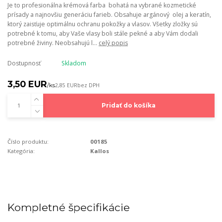
Je to profesionálna krémová farba bohatá na vybrané kozmetické
prísady a najnovšiu generáciu farieb. Obsahuje argánový olej a keratín,
ktorý zaisťuje optimálnu ochranu pokožky a vlasov. Všetky zložky sú
potrebné k tomu, aby Vaše vlasy boli stále pekné a aby Vám dodali
potrebné živiny. Neobsahujú l...
celý popis
Dostupnosť
Skladom
3,50 EUR
/
ks
2,85 EUR
bez DPH
Pridať do košíka
Číslo produktu:
00185
Kategória:
Kallos
Kompletné špecifikácie