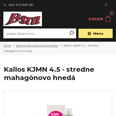
+421 915 999 281
0
0,00 EUR
Menu
Úvod
Kadernícka vlasová kozmetika
Kallos KJMN 4.5 - stredne
mahagónovo hnedá
Kallos KJMN 4.5 - stredne
mahagónovo hnedá