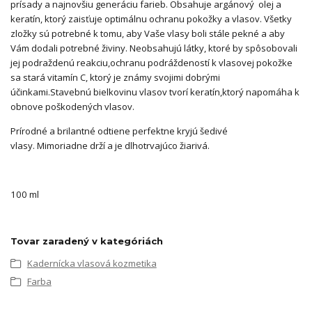
prísady a najnovšiu generáciu farieb. Obsahuje argánový olej a
keratín, ktorý zaisťuje optimálnu ochranu pokožky a vlasov. Všetky
zložky sú potrebné k tomu, aby Vaše vlasy boli stále pekné a aby
Vám dodali potrebné živiny. Neobsahujú látky, ktoré by spôsobovali
jej podraždenú reakciu,ochranu podráždeností k vlasovej pokožke
sa stará vitamín C, ktorý je známy svojimi dobrými
účinkami.Stavebnú bielkovinu vlasov tvorí keratín,ktorý napomáha k
obnove poškodených vlasov.
Prírodné a brilantné odtiene perfektne kryjú šedivé
vlasy. Mimoriadne drží a je dlhotrvajúco žiarivá.
100 ml
Tovar zaradený v kategóriách
Kadernícka vlasová kozmetika
Farba