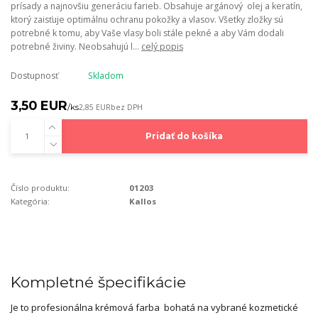
prísady a najnovšiu generáciu farieb. Obsahuje argánový olej a keratín,
ktorý zaisťuje optimálnu ochranu pokožky a vlasov. Všetky zložky sú
potrebné k tomu, aby Vaše vlasy boli stále pekné a aby Vám dodali
potrebné živiny. Neobsahujú l...
celý popis
Dostupnosť
Skladom
3,50 EUR
/
ks
2,85 EUR
bez DPH
Pridať do košíka
Číslo produktu:
01203
Kategória:
Kallos
Kompletné špecifikácie
Je to profesionálna krémová farba bohatá na vybrané kozmetické