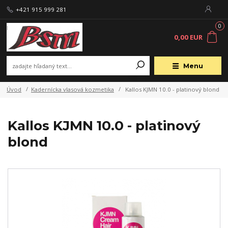
+421 915 999 281
0
0,00 EUR
Menu
Úvod
Kadernícka vlasová kozmetika
Kallos KJMN 10.0 - platinový blond
Kallos KJMN 10.0 - platinový
blond