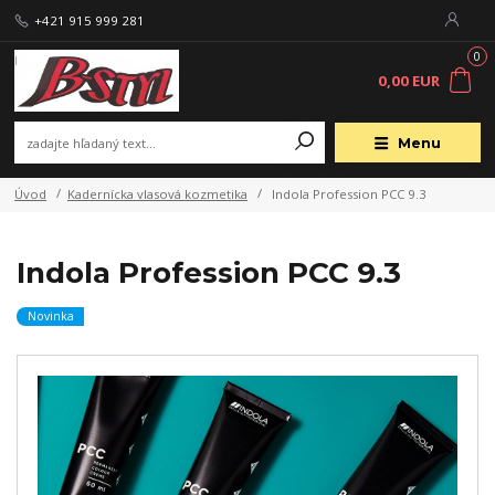
+421 915 999 281
0
0,00 EUR
Menu
Úvod
Kadernícka vlasová kozmetika
Indola Profession PCC 9.3
Indola Profession PCC 9.3
Novinka