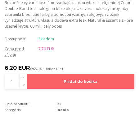
Bezpečne vytvára absolútne vynikajúcu farbu vďaka inteligentnej Color-
Double-Bond technológii na báze oleja. Uzatvára molekuly farby, aby
zabránila blednutie farby a pomocou vzácnych olejových zložiek
vyhladzuje štruktúru vlasu a dodáva extra lesk. Natural & Essentials - pre
úžasné krytie. 60 ml...
celý popis
Dostupnosť
Skladom
Cena pred
7,70 EUR
zľavou
6,20 EUR
/
ks
5,04 EUR
bez DPH
Pridať do košíka
Číslo produktu:
93
Kategória:
Indola