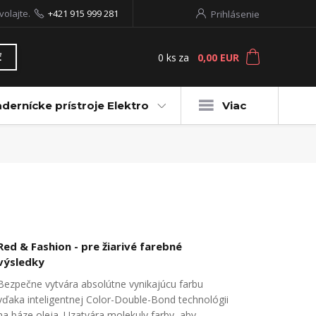
volajte.
+421 915 999 281
Prihlásenie
0
ks
za
0,00 EUR
ť
dernícke prístroje Elektro
Viac
Red & Fashion - pre žiarivé farebné
výsledky
Bezpečne vytvára absolútne vynikajúcu farbu
vďaka inteligentnej Color-Double-Bond technológii
na báze oleja. Uzatvára molekuly farby, aby