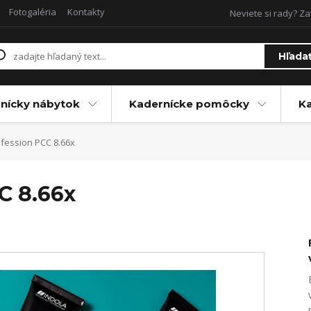
Fotogaléria
Kontakty
Neviete si rady? Za
Hľada
nícky nábytok
Kadernícke pomôcky
Ka
fession PCC 8.66x
C 8.66x