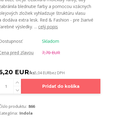
zabránila blednutie farby a pomocou vzácnych
olejových zložiek vyhladzuje štruktúru vlasu
a dodáva extra lesk. Red & Fashion - pre žiarivé
farebné výsledky. ...
celý popis
Dostupnosť
Skladom
Cena pred zľavou
7,70 EUR
6,20 EUR
/
ks
5,04 EUR
bez DPH
Pridať do košíka
Číslo produktu:
866
Kategória:
Indola