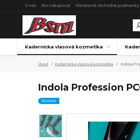
O nás
Ako nakupovať
Všeobecné obchodné podmienky
Kadernícka vlasová kozmetika
Kader
Úvod
Kadernícka vlasová kozmetika
Indola Pro
Indola Profession PC
Novinka