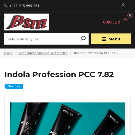
+421 915 999 281
0
0,00 EUR
Menu
Úvod
Kadernícka vlasová kozmetika
Indola Profession PCC 7.82
Indola Profession PCC 7.82
Novinka