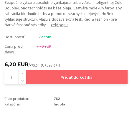
Bezpečne vytvára absolútne vynikajúcu farbu vďaka inteligentnej Color-
Double-Bond technológii na báze oleja. Uzatvára molekuly farby, aby
zabránila blednutie farby a pomocou vzácnych olejových zložiek
vyhladzuje štruktúru vlasu a dodáva extra lesk. Red & Fashion - pre
žiarivé farebné výsledky. ...
celý popis
Dostupnosť
Skladom
Cena pred
7,70 EUR
zľavou
6,20 EUR
/
ks
5,04 EUR
bez DPH
Pridať do košíka
Číslo produktu:
782
Kategória:
Indola